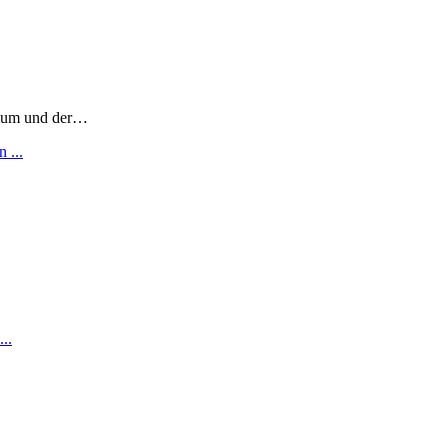
sium und der…
 ...
..