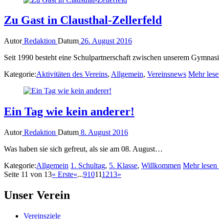
Zu Gast in Clausthal-Zellerfeld
Autor
Redaktion
Datum
26. August 2016
Seit 1990 besteht eine Schulpartnerschaft zwischen unserem Gymna
Kategorie:
Aktivitäten des Vereins
,
Allgemein
,
Vereinsnews
Mehr lesen
Ein Tag wie kein anderer!
Autor
Redaktion
Datum
8. August 2016
Was haben sie sich gefreut, als sie am 08. August…
Kategorie:
Allgemein
1. Schultag
,
5. Klasse
,
Willkommen
Mehr lesen .
Seite 11 von 13
« Erste
«
...
9
10
11
12
13
»
Unser Verein
Vereinsziele